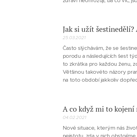
zdraví neohrožují, ba co víc, js
Jak si užít šestinedělí?
25.03.2021
Často slýchávám, že se šestin
porodu a následujících šest tý
to zkrátka pro každou ženu, z
Většinou takovéto názory pra
na toto období jakkoliv dopředu 
A co když mi to kojení
04.02.2021
Nové situace, kterým nás živo
nejistotu, zda v nich obstojíme