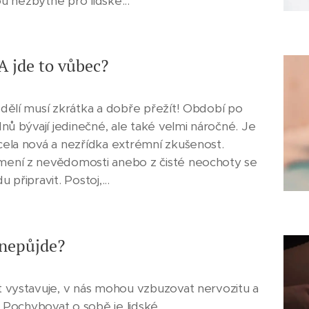
ou nezbytné pro lidské...
 A jde to vůbec?
edělí musí zkrátka a dobře přežít! Období po
dnů bývají jedinečné, ale také velmi náročné. Je
cela nová a nezřídka extrémní zkušenost.
mení z nevědomosti anebo z čisté neochoty se
připravit. Postoj,...
 nepůjde?
t vystavuje, v nás mohou vzbuzovat nervozitu a
. Pochybovat o sobě je lidské...