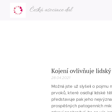
Česká asociace dul
Kojení ovlivňuje lidsk
28.04.2021
Možná jste už slyšeli o pojmu m
prvoků, které osidlují lidské t
představuje pak jeho nejvýzna
prospěšných patogenních mikr